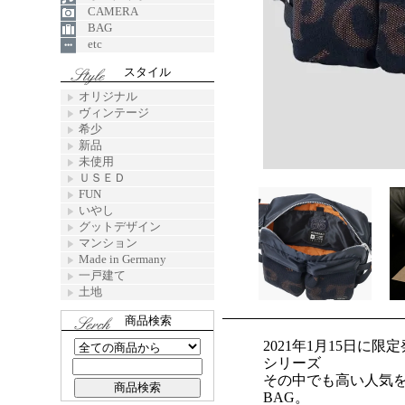
CAMERA
BAG
etc
スタイル
オリジナル
ヴィンテージ
希少
新品
未使用
ＵＳＥＤ
FUN
いやし
グットデザイン
マンション
Made in Germany
一戸建て
土地
商品検索
2021年1月15日に
シリーズ
その中でも高い人気を
BAG。