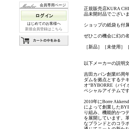
会員専用ページ
正規販売店KURA CHI
品未開封品でござい
はじめてのお客様へ
ショップの紙袋も付
新規会員登録はこちら
ぜひこの機会に幻の
［新品］［未使用］
以下メーカーの説明
吉田カバン創業85周
ダムを拠点とするテ
オ“BYBORRE（バ
ペシャルアイテムで
2010年にBorre Ak
によって創業したBY
り組み、機能的かつ
を展開しています。
なブランドとのコラ
通じてニットの新た