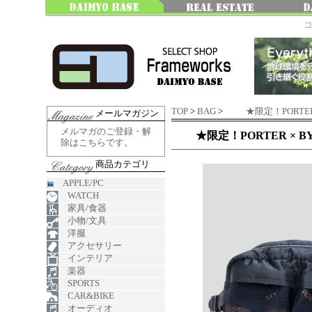
TOP
>
BAG
>
★限定！PORTER 
メールマガジン
メルマガのご登録・解
★限定！PORTER × BYB
除はこちらです。
商品カテゴリ
APPLE/PC
WATCH
家具/食器
小物/文具
洋服
アクセサリー
インテリア
楽器
SPORTS
CAR&BIKE
オーディオ