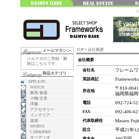
TOP
>
会社概要
メールマガジン
メルマガのご登録・解
会社概要
除はこちらです。
会社名
フレームワ
商品カテゴリ
英語表記
Frameworks 
APPLE/PC
WATCH
〒810-0041
所在地
家具/食器
福岡県福岡市
小物/文具
電話
092-724-52
洋服
アクセサリー
FAX
092-406-62
インテリア
楽器
代表取締役
Masaru Fuji
SPORTS
設立
平成21年1
CAR&BIKE
オーディオ
資本金
300万円