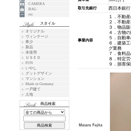
CAMERA
取引先銀行
西日本銀行
BAG
etc
１．不動産
２．不動産
スタイル
３．物品販
オリジナル
４．古物の
ヴィンテージ
５．自動車
事業内容
希少
６．建築工
新品
グ業務
未使用
７．食料品
ＵＳＥＤ
８．特定労
FUN
９．損害保
いやし
グットデザイン
マンション
Made in Germany
一戸建て
土地
商品検索