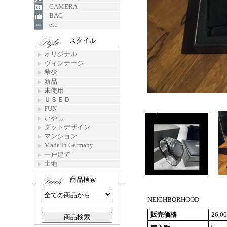
CAMERA
BAG
etc
スタイル
オリジナル
ヴィンテージ
希少
新品
未使用
ＵＳＥＤ
FUN
いやし
グットデザイン
マンション
Made in Germany
一戸建て
土地
商品検索
NEIGHBORHOOD
販売価格
26,0