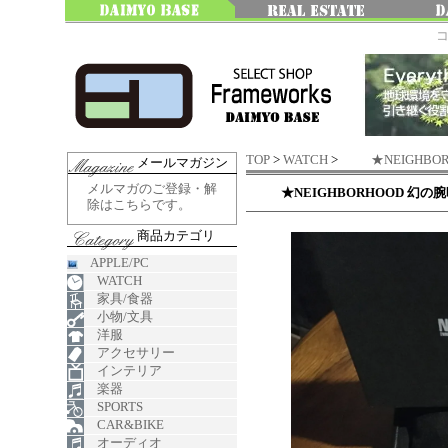
TOP
>
WATCH
>
★NEIGHBO
メールマガジン
メルマガのご登録・解
★NEIGHBORHOOD 幻の腕時
除はこちらです。
商品カテゴリ
APPLE/PC
WATCH
家具/食器
小物/文具
洋服
アクセサリー
インテリア
楽器
SPORTS
CAR&BIKE
オーディオ