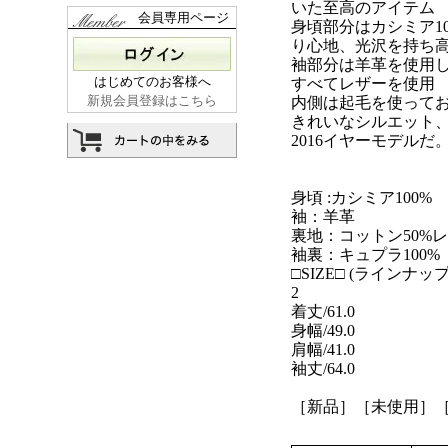
いた至高のアイテム
会員専用ページ
身頃部分はカシミア1
り心地、光沢を持ち
袖部分は羊革を使用
はじめてのお客様へ
すべてレザーを使用
新規会員登録はこちら
内側は起毛を使って
きれいなシルエット
2016イヤーモデルだ
身頃 :カシミア100%
袖：羊革
裏地：コットン50%レ
袖裏：キュプラ100%
□SIZE□ (ラインナップ
2
着丈/61.0
身幅/49.0
肩幅/41.0
袖丈/64.0
［新品］［未使用］