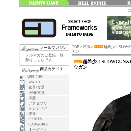
TOP
>
洋服
>
超希少！SLOWG
メールマガジン
ガン
メルマガのご登録・解
除はこちらです。
超希少！SLOWGUN&
ウガン
商品カテゴリ
APPLE/PC
WATCH
家具/食器
小物/文具
洋服
アクセサリー
インテリア
楽器
SPORTS
CAR&BIKE
オーディオ